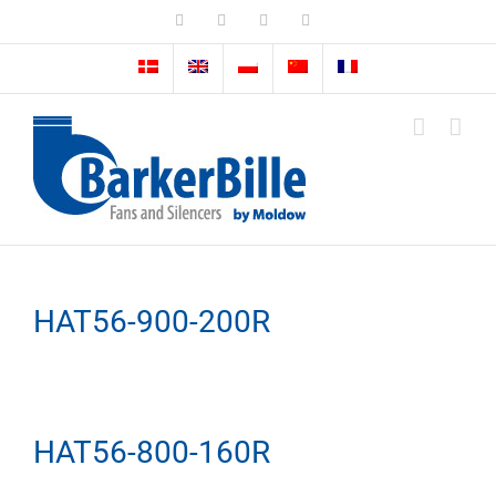
Skip
LinkedIn
Facebook
Instagram
Email
to
content
HAT56-900-200R
HAT56-800-160R