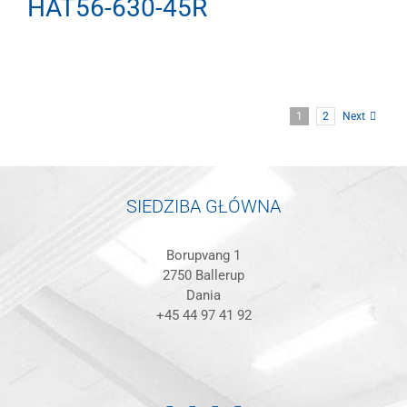
HAT56-630-45R
1
2
Next
SIEDZIBA GŁÓWNA
Borupvang 1
2750 Ballerup
Dania
+45 44 97 41 92