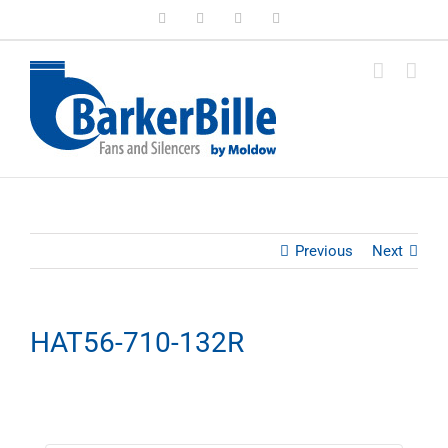
Skip
LinkedIn
Facebook
Instagram
Email
to
content
Previous
Next
HAT56-710-132R