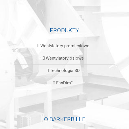
PRODUKTY
Wentylatory promieniowe
Wentylatory osiowe
Technologia 3D
FanDim™
O BARKERBILLE