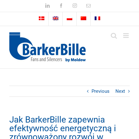
Skip
LinkedIn
Facebook
Instagram
Email
to
content
Previous
Next
Jak BarkerBille zapewnia
efektywność energetyczną i
zrównoważony rozwój w