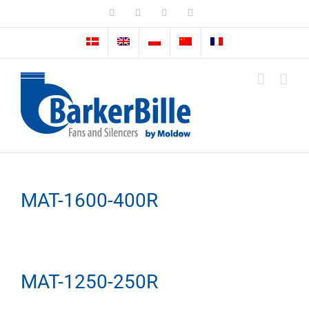
Skip
LinkedIn
Facebook
Instagram
Email
to
content
MAT-1600-400R
MAT-1250-250R