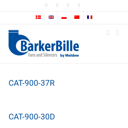
Skip
LinkedIn
Facebook
Instagram
Email
to
content
CAT-900-37R
CAT-900-30D