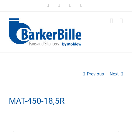
Skip
LinkedIn
Facebook
Instagram
Email
to
content
Previous
Next
MAT-450-18,5R