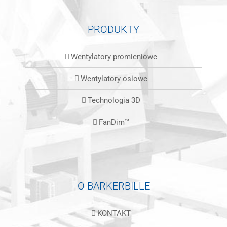
PRODUKTY
Wentylatory promieniowe
Wentylatory osiowe
Technologia 3D
FanDim™
O BARKERBILLE
KONTAKT