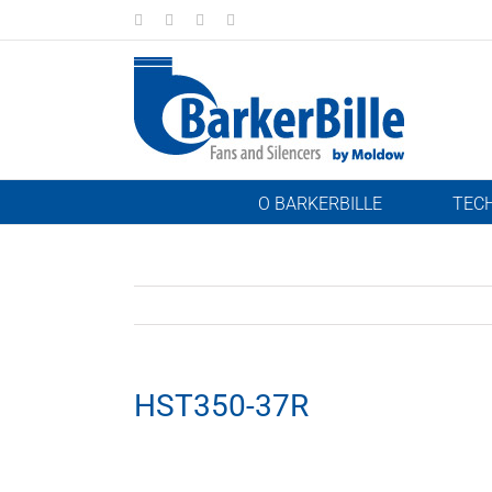
Skip
LinkedIn
Facebook
Instagram
Email
to
content
O BARKERBILLE
TEC
HST350-37R