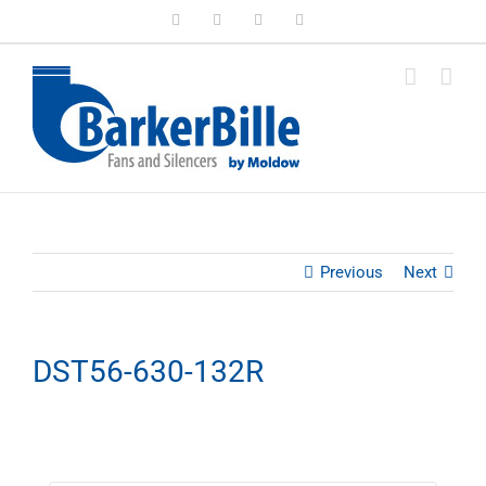
Skip
LinkedIn
Facebook
Instagram
Email
to
content
Previous
Next
DST56-630-132R