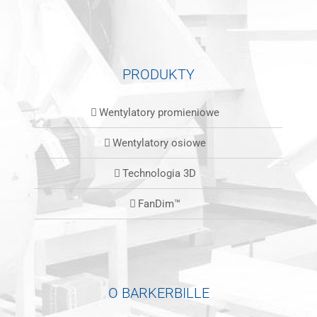
PRODUKTY
Wentylatory promieniowe
Wentylatory osiowe
Technologia 3D
FanDim™
O BARKERBILLE