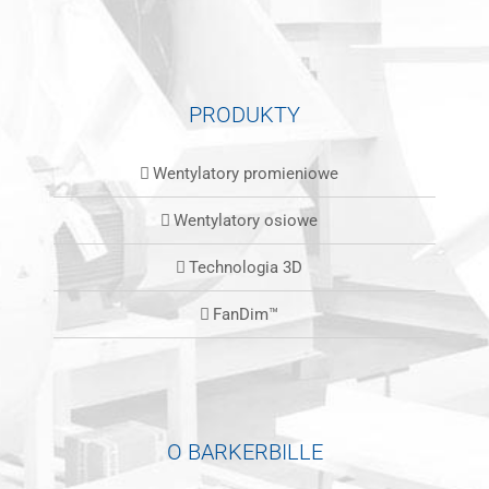
PRODUKTY
Wentylatory promieniowe
Wentylatory osiowe
Technologia 3D
FanDim™
O BARKERBILLE