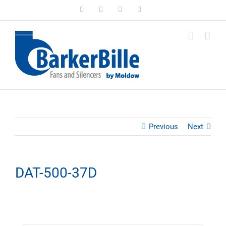
Skip
LinkedIn
Facebook
Instagram
Email
to
content
Previous
Next
DAT-500-37D