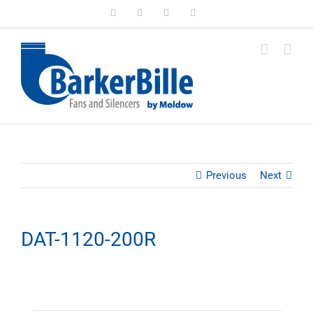
Skip
LinkedIn
Facebook
Instagram
Email
to
content
Previous
Next
DAT-1120-200R