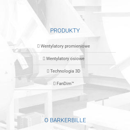
PRODUKTY
Wentylatory promieniowe
Wentylatory osiowe
Technologia 3D
FanDim™
O BARKERBILLE